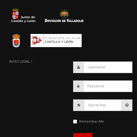
AVISO LEGAL /
Secret
Key
Remember Me