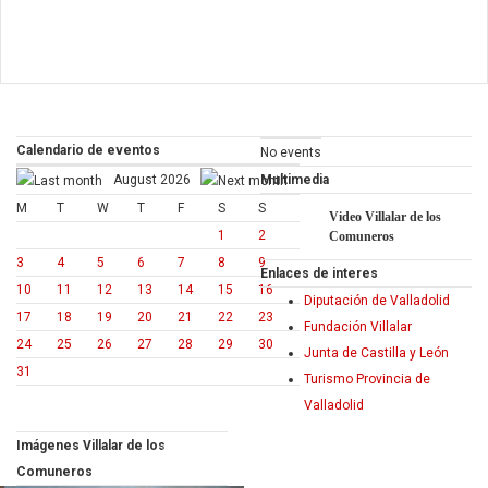
Calendario de eventos
No events
August 2026
Multimedia
M
T
W
T
F
S
S
Video Villalar de los
1
2
Comuneros
3
4
5
6
7
8
9
Enlaces de interes
10
11
12
13
14
15
16
Diputación de Valladolid
17
18
19
20
21
22
23
Fundación Villalar
24
25
26
27
28
29
30
Junta de Castilla y León
31
Turismo Provincia de
Valladolid
Imágenes Villalar de los
of
PREVIOUS
NEXT
1
12
Comuneros