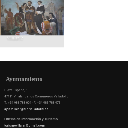
Villalar12
Ayuntamiento
Plaza España, 1
47111 Villalar de los Comuneros Valladolid
T. +34 983 788 004 · F. +34 983 788 975
ayto.villalar@dip-valladolid.es
Oficina de Información y Turismo
turismovillalar@gmail.com